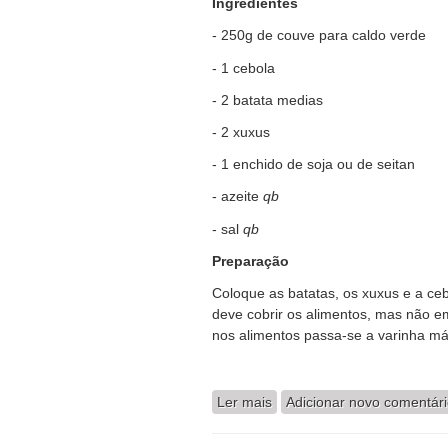
Ingredientes
- 250g de couve para caldo verde
- 1 cebola
- 2 batata medias
- 2 xuxus
- 1 enchido de soja ou de seitan
- azeite
qb
- sal
qb
Preparação
Coloque as batatas, os xuxus e a ce
deve cobrir os alimentos, mas não em
nos alimentos passa-se a varinha má
Ler mais
acerca de Caldo Verde (ve
Adicionar novo comentár