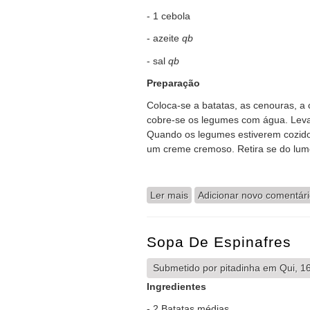
- 1 cebola
- azeite
qb
- sal
qb
Preparação
Coloca-se a batatas, as cenouras, a 
cobre-se os legumes com água. Leva-s
Quando os legumes estiverem cozidos
um creme cremoso. Retira se do lum
Ler mais
acerca de Creme de Cenou
Adicionar novo comentár
Sopa De Espinafres
Submetido por
pitadinha
em Qui, 16
Ingredientes
- 2 Batatas médias