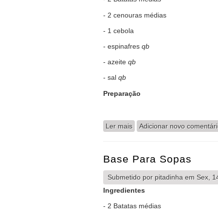
- 2 cenouras médias
- 1 cebola
- espinafres
qb
- azeite
qb
- sal
qb
Preparação
Ler mais
acerca de Sopa de Espinaf
Adicionar novo comentár
Base Para Sopas
Submetido por
pitadinha
em Sex, 14
Ingredientes
- 2 Batatas médias