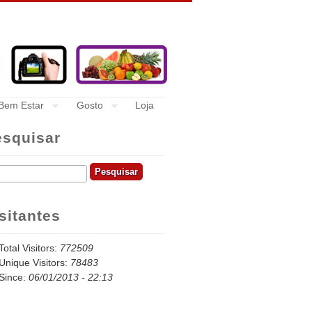
Bem Estar
Gosto
Loja
esquisar
quisar
sitantes
Total Visitors:
772509
Unique Visitors:
78483
Since:
06/01/2013 - 22:13