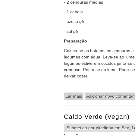
- 2 cenouras médias
- 1 cebola
- azeite
qb
- sal
qb
Preparação
Coloca-se as batatas, as cenouras e
legumes com água. Leva-se ao lume j
legumes estiverem cozidos junta-se 
cremoso. Retira se do lume. Pode-se
deixar cozer.
Ler mais
acerca de Base para Sopas
Adicionar novo comentár
Caldo Verde (vegan)
Submetido por
pitadinha
em Sex, 14