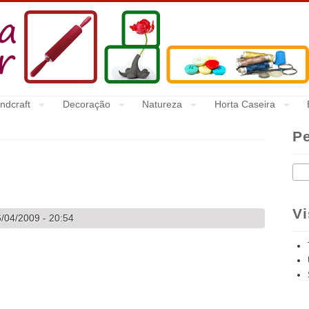
ndcraft
Decoração
Natureza
Horta Caseira
P
Pes
Vi
/04/2009 - 20:54