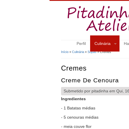
Perfil
Culinária
Ha
Início
»
Culinária
»
Sopas
» Cremes
Está Aqui
Cremes
Creme De Cenoura
Submetido por
pitadinha
em Qui, 16
Ingredientes
- 1 Batatas médias
- 5 cenouras médias
- meia couve flor