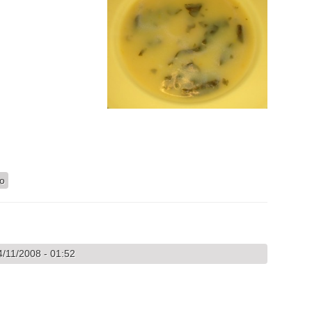
res
io
/11/2008 - 01:52