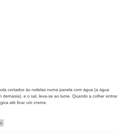
bola cortados às rodelas numa panela com água (a água
 demasia), e o sal, leva-se ao lume. Quando a colher entrar
gica até ficar um creme.
gan)
io