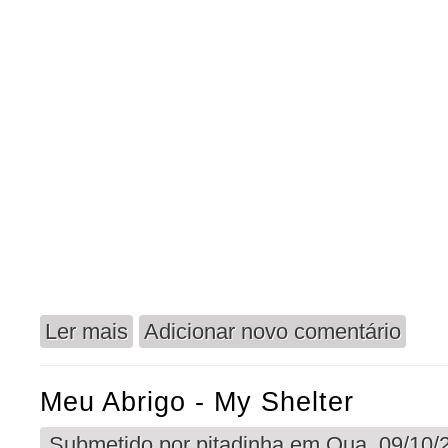
Ler mais
Adicionar novo comentário
acerca de Paciência - Patience
Meu Abrigo - My Shelter
Submetido por
pitadinha
em Qua, 09/10/2