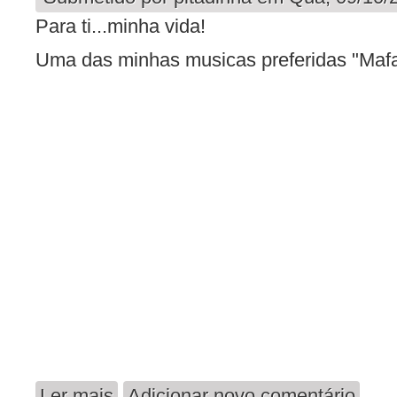
Para ti...minha vida!
Uma das minhas musicas preferidas "Mafa
Ler mais
Adicionar novo comentário
acerca de Meu Abrigo - My Shelter