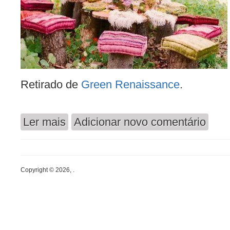
Retirado de
Green Renaissance
.
Ler mais
Adicionar novo comentário
acerca de Uma Festa no Bosque
Copyright © 2026, .