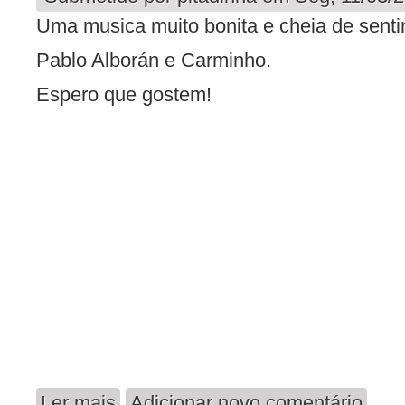
Uma musica muito bonita e cheia de senti
Pablo Alborán e Carminho.
Espero que gostem!
Ler mais
Adicionar novo comentário
acerca de Perdoa-me! - Perdóname! - Forgive me