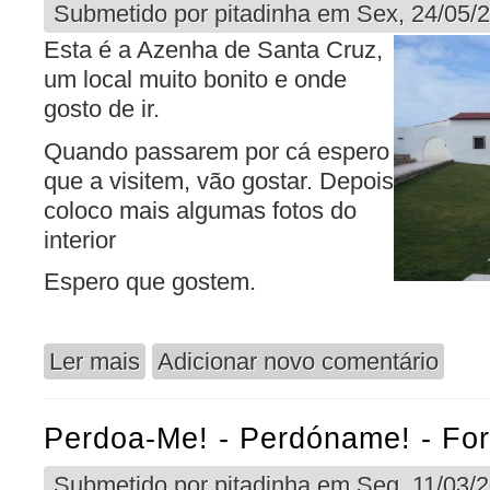
Submetido por
pitadinha
em Sex, 24/05/2
Esta é a Azenha de Santa Cruz,
um local muito bonito e onde
gosto de ir.
Quando passarem por cá espero
que a visitem, vão gostar. Depois
coloco mais algumas fotos do
interior
Espero que gostem.
Ler mais
Adicionar novo comentário
acerca de Azenha de Santa Cruz
Perdoa-Me! - Perdóname! - For
Submetido por
pitadinha
em Seg, 11/03/2