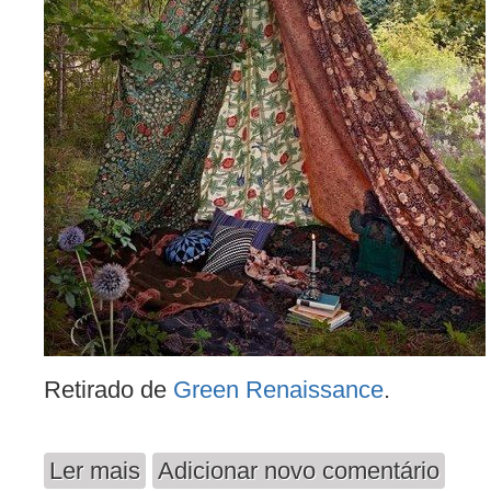
Retirado de
Green Renaissance
.
Ler mais
Adicionar novo comentário
acerca de Momento para Relaxar