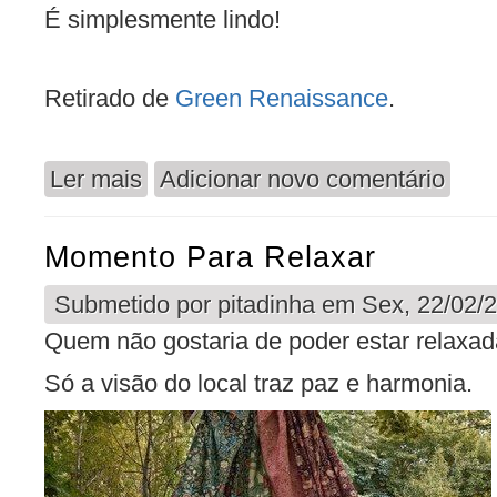
É simplesmente lindo!
Retirado de
Green Renaissance
.
Ler mais
Adicionar novo comentário
acerca de A serenidade das Árvores
Momento Para Relaxar
Submetido por
pitadinha
em Sex, 22/02/2
Quem não gostaria de poder estar relaxa
Só a visão do local traz paz e harmonia.