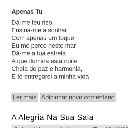
Apenas Tu
Dá-me teu riso,
Ensina-me a sonhar
Com apenas um toque
Eu me perco neste mar
Dá-me a tua estrela
A que ilumina esta noite
Cheia de paz e harmonia,
E te entregarei a minha vida
Ler mais
Adicionar novo comentário
acerca de Apenas Tu - Solamente Tú - Only You
A Alegria Na Sua Sala