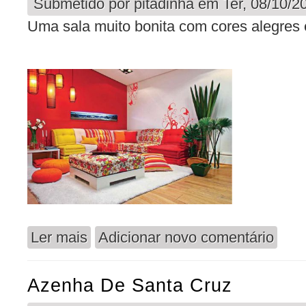
Submetido por
pitadinha
em Ter, 08/10/20
Uma sala muito bonita com cores alegres 
Ler mais
Adicionar novo comentário
acerca de A Alegria na sua Sala
Azenha De Santa Cruz