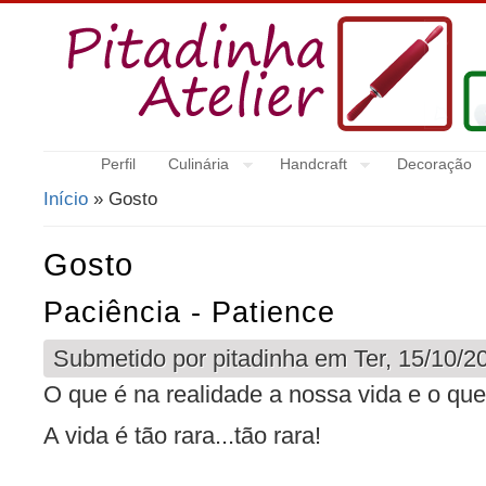
Perfil
Culinária
Handcraft
Decoração
Início
» Gosto
Está Aqui
Gosto
Paciência - Patience
Submetido por
pitadinha
em Ter, 15/10/20
O que é na realidade a nossa vida e o qu
A vida é tão rara...tão rara!