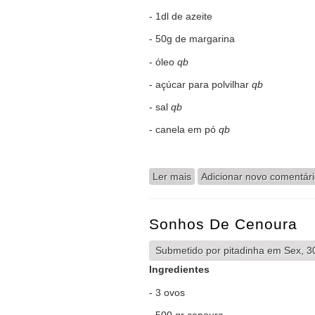
- 1dl de azeite
- 50g de margarina
- óleo
qb
- açúcar para polvilhar
qb
- sal
qb
- canela em pó
qb
Ler mais
acerca de Coscorões
Adicionar novo comentár
Sonhos De Cenoura
Submetido por
pitadinha
em Sex, 30
Ingredientes
- 3 ovos
- 500 gr cenoura