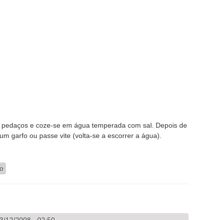
 pedaços e coze-se em água temperada com sal. Depois de
m garfo ou passe vite (volta-se a escorrer a água).
bora Menina
io