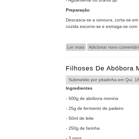
Preparação
Descasca-se a cenoura, corta-se em
cozida escorre-se e esmaga-se com u
Ler mais
acerca de Filhoses de Cen
Adicionar novo comentár
Filhoses De Abóbora 
Submetido por
pitadinha
em Qui, 18
Ingredientes
- 500g de abóbora menina
- 25g de fermento de padeiro
- 50ml de leite
- 250g de farinha
- 3 ovos