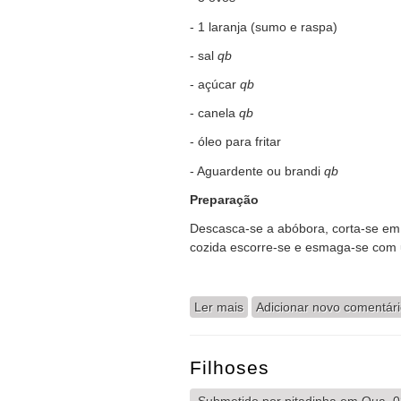
- 1 laranja (sumo e raspa)
- sal
qb
- açúcar
qb
- canela
qb
- óleo para fritar
- Aguardente ou brandi
qb
Preparação
Descasca-se a abóbora, corta-se em
cozida escorre-se e esmaga-se com u
Ler mais
acerca de Filhoses de Abó
Adicionar novo comentár
Filhoses