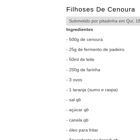
Filhoses De Cenoura
Submetido por
pitadinha
em Qui, 18
Ingredientes
- 500g de cenoura
- 25g de fermento de padeiro
- 50ml de leite
- 250g de farinha
- 3 ovos
- 1 laranja (sumo e raspa)
- sal
qb
- açúcar
qb
- canela
qb
- óleo para fritar
- Aguardente ou brandi
qb