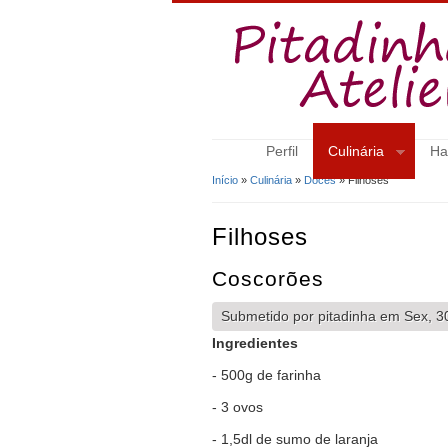
Perfil
Culinária
Ha
Início
»
Culinária
»
Doces
» Filhoses
Está Aqui
Filhoses
Coscorões
Submetido por
pitadinha
em Sex, 30
Ingredientes
- 500g de farinha
- 3 ovos
- 1,5dl de sumo de laranja