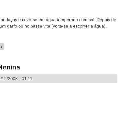
 pedaços e coze-se em água temperada com sal. Depois de
m garfo ou no passe vite (volta-se a escorrer a água).
oura
io
Menina
/12/2008 - 01:11