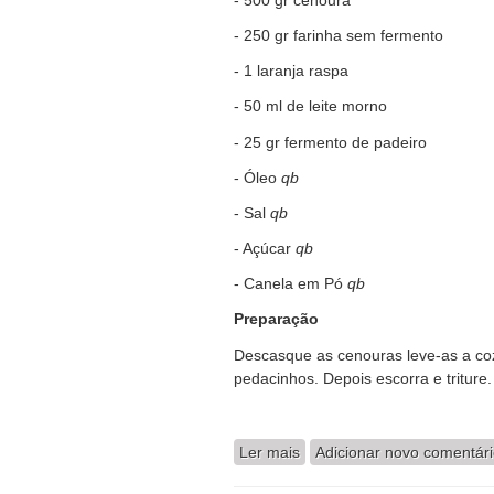
- 250 gr farinha sem fermento
- 1 laranja raspa
- 50 ml de leite morno
- 25 gr fermento de padeiro
- Óleo
qb
- Sal
qb
- Açúcar
qb
- Canela em Pó
qb
Preparação
Descasque as cenouras leve-as a co
pedacinhos. Depois escorra e triture.
Ler mais
acerca de Sonhos de Ceno
Adicionar novo comentár