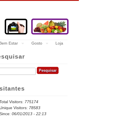
Bem Estar
Gosto
Loja
esquisar
quisar
sitantes
Total Visitors:
775174
Unique Visitors:
78583
Since:
06/01/2013 - 22:13