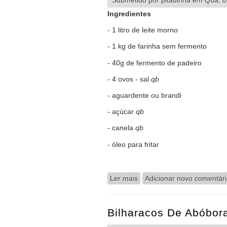
Submetido por
pitadinha
em Qua, 03
Ingredientes
- 1 litro de leite morno
- 1 kg de farinha sem fermento
- 40g de fermento de padeiro
- 4 ovos - sal
qb
- aguardente ou brandi
- açúcar
qb
- canela
qb
- óleo para fritar
Ler mais
acerca de Filhoses
Adicionar novo comentár
Bilharacos De Abóbor