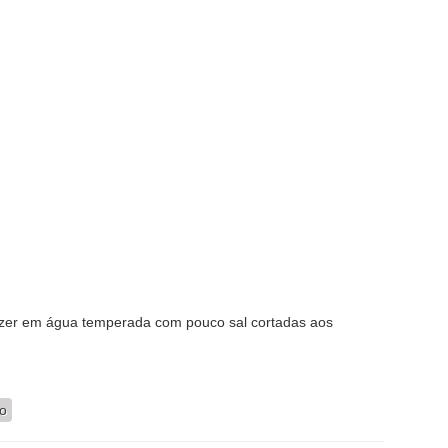
zer em água temperada com pouco sal cortadas aos
ura
io