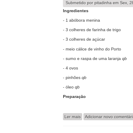
Submetido por
pitadinha
em Sex, 28
Ingredientes
- 1 abóbora menina
- 3 colheres de farinha de trigo
- 3 colheres de açúcar
- meio cálice de vinho do Porto
- sumo e raspa de uma laranja
qb
- 4 ovos
- pinhões
qb
- óleo
qb
Preparação
Ler mais
acerca de Bilharacos de A
Adicionar novo comentár