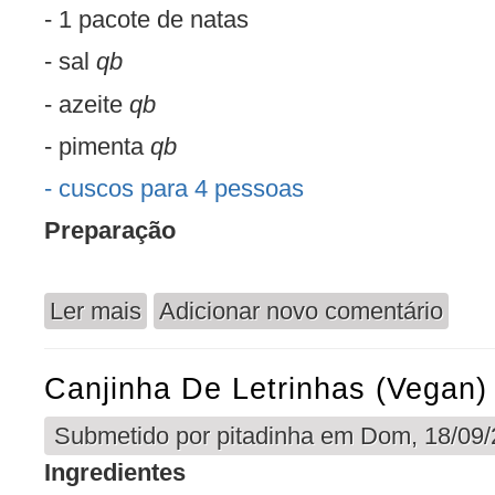
- 1 pacote de natas
- sal
qb
- azeite
qb
- pimenta
qb
- cuscos para 4 pessoas
Preparação
Ler mais
Adicionar novo comentário
acerca de Cuscus com Legumes e Natas
Canjinha De Letrinhas (vegan)
Submetido por
pitadinha
em Dom, 18/09/2
Ingredientes