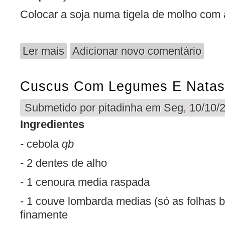
Colocar a soja numa tigela de molho com 
Ler mais
Adicionar novo comentário
acerca de Bolonhesa de Soja com Tagliatell
Cuscus Com Legumes E Natas
Submetido por
pitadinha
em Seg, 10/10/2
Ingredientes
- cebola
qb
- 2 dentes de alho
- 1 cenoura media raspada
- 1 couve lombarda medias (só as folhas 
finamente