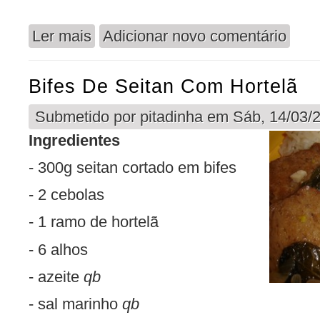
Ler mais
Adicionar novo comentário
acerca de Sopa de Espinafres
Bifes De Seitan Com Hortelã
Submetido por
pitadinha
em Sáb, 14/03/2
Ingredientes
- 300g seitan cortado em bifes
- 2 cebolas
- 1 ramo de hortelã
- 6 alhos
- azeite
qb
- sal marinho
qb