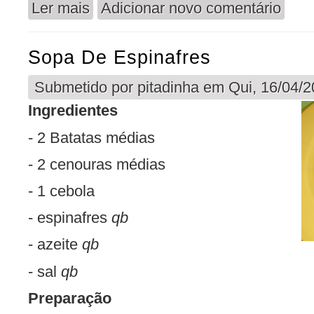
Ler mais
Adicionar novo comentário
acerca de Creme de Cenoura
Sopa De Espinafres
Submetido por
pitadinha
em Qui, 16/04/2
Ingredientes
- 2 Batatas médias
- 2 cenouras médias
- 1 cebola
- espinafres
qb
- azeite
qb
- sal
qb
Preparação