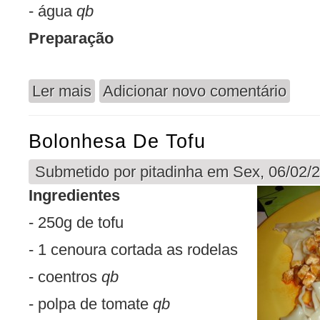
- água
qb
Preparação
Ler mais
Adicionar novo comentário
acerca de Bifes de Seitan com Hortelã
Bolonhesa De Tofu
Submetido por
pitadinha
em Sex, 06/02/2
Ingredientes
- 250g de tofu
- 1 cenoura cortada as rodelas
- coentros
qb
- polpa de tomate
qb