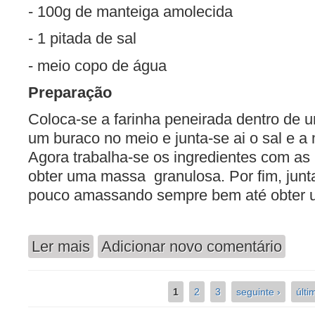
- 100g de manteiga amolecida
- 1 pitada de sal
- meio copo de água
Preparação
Coloca-se a farinha peneirada dentro de u
um buraco no meio e junta-se ai o sal e a
Agora trabalha-se os ingredientes com as
obter uma massa granulosa. Por fim, junt
pouco amassando sempre bem até obter u
Ler mais
Adicionar novo comentário
acerca de Massa para Quiche
1
2
3
seguinte ›
últi
Páginas