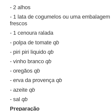
- 2 alhos
- 1 lata de cogumelos ou uma embalagem
frescos
- 1 cenoura ralada
- polpa de tomate
qb
- piri piri liquido
qb
- vinho branco
qb
- oregãos
qb
- erva da provença
qb
- azeite
qb
- sal
qb
Preparação