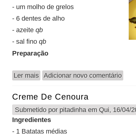
- um molho de grelos
- 6 dentes de alho
- azeite
qb
- sal fino
qb
Preparação
Ler mais
Adicionar novo comentário
acerca de Grelos em Azeite
Creme De Cenoura
Submetido por
pitadinha
em Qui, 16/04/2
Ingredientes
- 1 Batatas médias