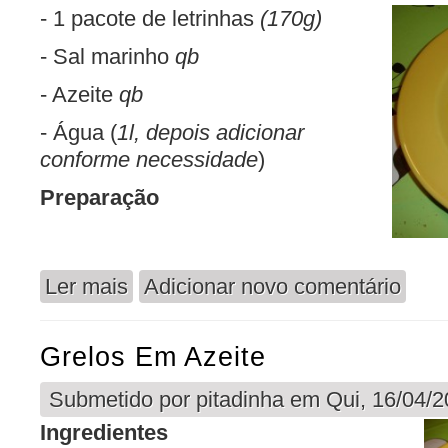
- 1 pacote de letrinhas
(170g)
- Sal marinho
qb
- Azeite
qb
- Água (
1l, depois adicionar
conforme necessidade
)
Preparação
Ler mais
Adicionar novo comentário
acerca de Canjinha de Letrinhas (vegan)
Grelos Em Azeite
Submetido por
pitadinha
em Qui, 16/04/2
Ingredientes