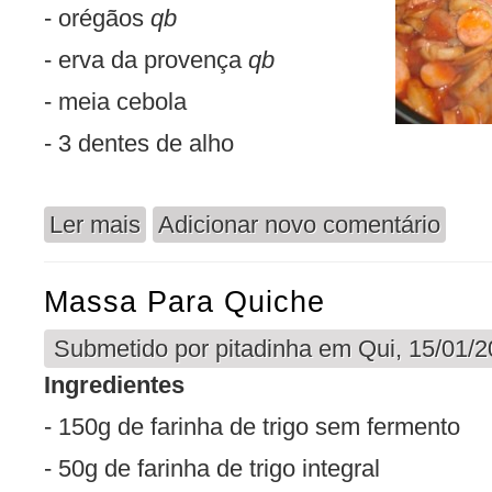
- orégãos
qb
- erva da provença
qb
- meia cebola
- 3 dentes de alho
Ler mais
Adicionar novo comentário
acerca de Bolonhesa de Salsicha Vegetariana
Massa Para Quiche
Submetido por
pitadinha
em Qui, 15/01/2
Ingredientes
- 150g de farinha de trigo sem fermento
- 50g de farinha de trigo integral