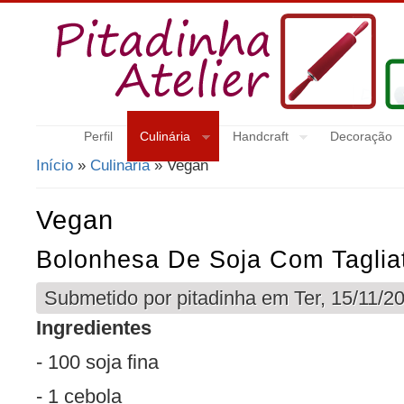
Perfil
Culinária
Handcraft
Decoração
Início
»
Culinária
» Vegan
Está Aqui
Vegan
Bolonhesa De Soja Com Tagliat
Submetido por
pitadinha
em Ter, 15/11/20
Ingredientes
- 100 soja fina
- 1 cebola