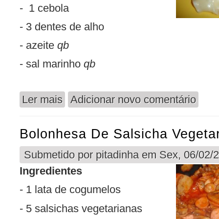
- 1 cebola
- 3 dentes de alho
- azeite
qb
- sal marinho
qb
Ler mais
Adicionar novo comentário
acerca de Bolonhesa de Tofu
Bolonhesa De Salsicha Vegeta
Submetido por
pitadinha
em Sex, 06/02/2
Ingredientes
- 1 lata de cogumelos
- 5 salsichas vegetarianas