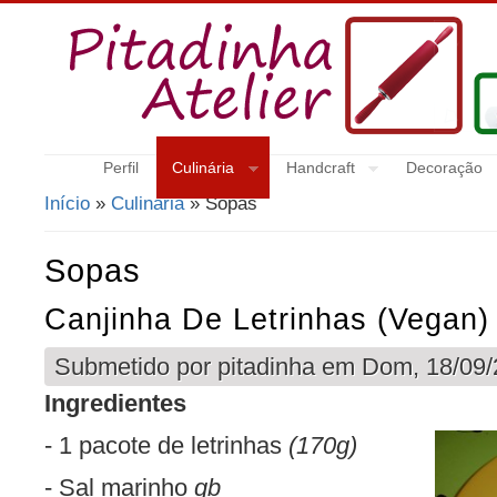
Perfil
Culinária
Handcraft
Decoração
Início
»
Culinária
» Sopas
Está Aqui
Sopas
Canjinha De Letrinhas (vegan)
Submetido por
pitadinha
em Dom, 18/09/2
Ingredientes
- 1 pacote de letrinhas
(170g)
- Sal marinho
qb