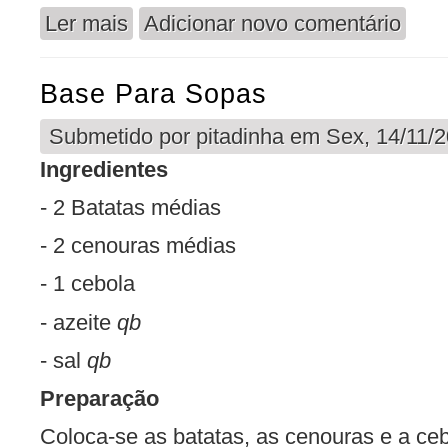
Ler mais
Adicionar novo comentário
acerca de Sopa de Espinafres
Base Para Sopas
Submetido por
pitadinha
em Sex, 14/11/2
Ingredientes
- 2 Batatas médias
- 2 cenouras médias
- 1 cebola
- azeite
qb
- sal
qb
Preparação
Coloca-se as batatas, as cenouras e a ceb