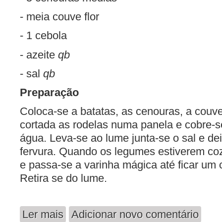
- meia couve flor
- 1 cebola
- azeite
qb
- sal
qb
Preparação
Coloca-se a batatas, as cenouras, a couve 
cortada as rodelas numa panela e cobre-
água. Leva-se ao lume junta-se o sal e dei
fervura. Quando os legumes estiverem coz
e passa-se a varinha mágica até ficar um
Retira se do lume.
Ler mais
Adicionar novo comentário
acerca de Creme de Cenoura