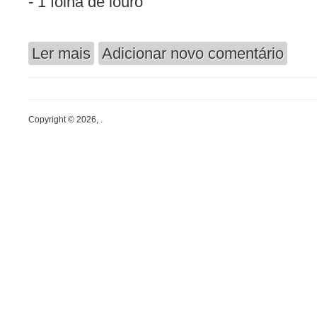
- 1 folha de louro
Ler mais
Adicionar novo comentário
acerca de Sopa de Feijão Vermelho (vegan)
Copyright © 2026, .