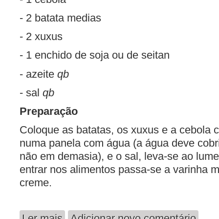
- 2 batata medias
- 2 xuxus
- 1 enchido de soja ou de seitan
- azeite
qb
- sal
qb
Preparação
Coloque as batatas, os xuxus e a cebola c
numa panela com água (a água deve cobri
não em demasia), e o sal, leva-se ao lum
entrar nos alimentos passa-se a varinha m
creme.
Ler mais
Adicionar novo comentário
acerca de Caldo Verde (vegan)