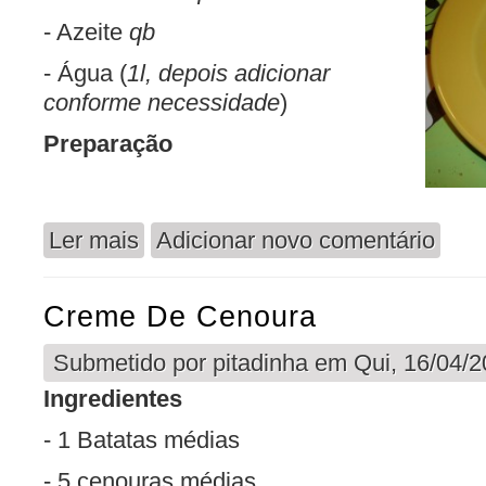
- Azeite
qb
- Água (
1l, depois adicionar
conforme necessidade
)
Preparação
Ler mais
Adicionar novo comentário
acerca de Canjinha de Letrinhas (vegan)
Creme De Cenoura
Submetido por
pitadinha
em Qui, 16/04/2
Ingredientes
- 1 Batatas médias
- 5 cenouras médias