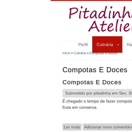
Perfil
Culinária
Ha
Início
»
Culinária
» Compotas e Doces
Está Aqui
Compotas E Doces
Compotas E Doces
Submetido por
pitadinha
em Sex, 30
É chegado o tempo de fazer compota
fruta em conserva.
Ler mais
acerca de Compotas e Doc
Adicionar novo comentár