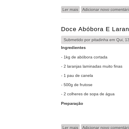
Ler mais
acerca de Marmelada da A
Adicionar novo comentár
Doce Abóbora E Laran
Submetido por
pitadinha
em Qui, 13
Ingredientes
- 1kg de abóbora cortada
- 2 laranjas laminadas muito finas
- 1 pau de canela
- 500g de frutose
- 2 colheres de sopa de água
Preparação
Ler mais
acerca de Doce Abóbora e 
Adicionar novo comentár