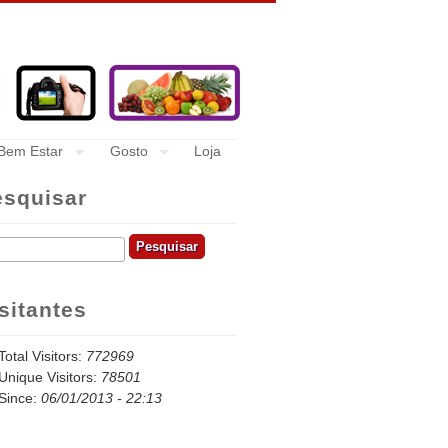
Bem Estar
Gosto
Loja
esquisar
quisar
sitantes
Total Visitors:
772969
Unique Visitors:
78501
Since:
06/01/2013 - 22:13