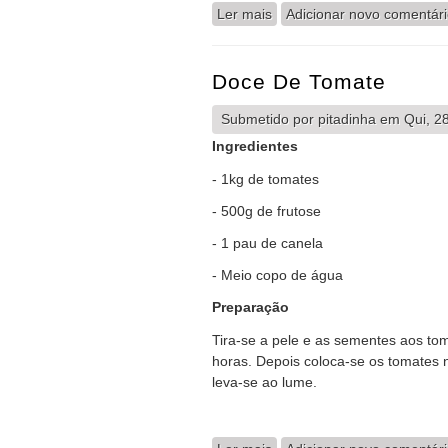
Ler mais
acerca de Panquecas Amer
Adicionar novo comentár
Doce De Tomate
Submetido por
pitadinha
em Qui, 28
Ingredientes
- 1kg de tomates
- 500g de frutose
- 1 pau de canela
- Meio copo de água
Preparação
Tira-se a pele e as sementes aos tom
horas. Depois coloca-se os tomates 
leva-se ao lume.